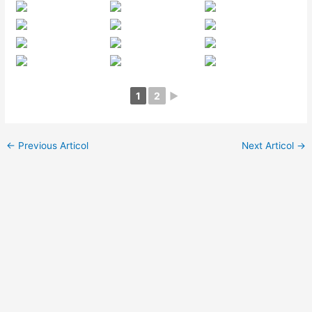
1
2
►
←
Previous Articol
Next Articol
→