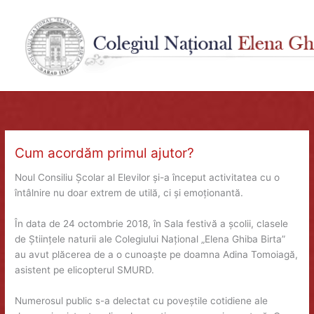
Skip
to
content
Cum acordăm primul ajutor?
Noul Consiliu Școlar al Elevilor și-a început activitatea cu o
întâlnire nu doar extrem de utilă, ci și emoționantă.
În data de 24 octombrie 2018, în Sala festivă a școlii, clasele
de Științele naturii ale Colegiului Național „Elena Ghiba Birta”
au avut plăcerea de a o cunoaște pe doamna Adina Tomoiagă,
asistent pe elicopterul SMURD.
Numerosul public s-a delectat cu poveștile cotidiene ale