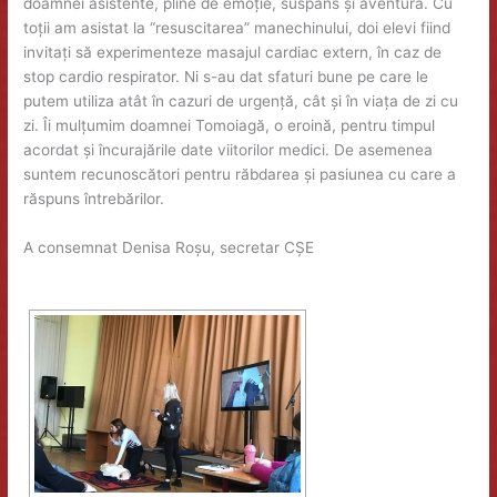
doamnei asistente, pline de emoție, suspans și aventură. Cu
toții am asistat la “resuscitarea” manechinului, doi elevi fiind
invitați să experimenteze masajul cardiac extern, în caz de
stop cardio respirator. Ni s-au dat sfaturi bune pe care le
putem utiliza atât în cazuri de urgență, cât și în viața de zi cu
zi. Îi mulțumim doamnei Tomoiagă, o eroină, pentru timpul
acordat și încurajările date viitorilor medici. De asemenea
suntem recunoscători pentru răbdarea și pasiunea cu care a
răspuns întrebărilor.
A consemnat Denisa Roșu, secretar CȘE