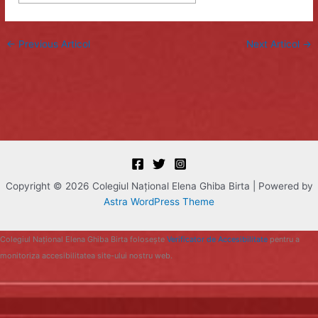
←
Previous Articol
Next Articol
→
Copyright © 2026 Colegiul Naţional Elena Ghiba Birta | Powered by
Astra WordPress Theme
Colegiul Naţional Elena Ghiba Birta folosește
Verificator de Accesibilitate
pentru a
monitoriza accesibilitatea site-ului nostru web.