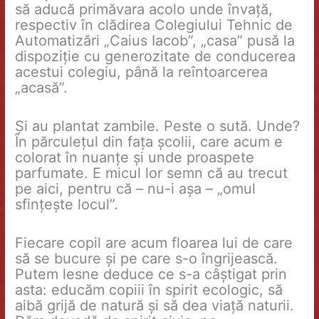
să aducă primăvara acolo unde învață,
respectiv în clădirea Colegiului Tehnic de
Automatizări „Caius Iacob”, „casa” pusă la
dispoziție cu generozitate de conducerea
acestui colegiu, până la reîntoarcerea
„acasă”.
Și au plantat zambile. Peste o sută. Unde?
În părculețul din fața școlii, care acum e
colorat în nuanțe și unde proaspete
parfumate. E micul lor semn că au trecut
pe aici, pentru că – nu-i așa – „omul
sfințește locul”.
Fiecare copil are acum floarea lui de care
să se bucure și pe care s-o îngrijească.
Putem lesne deduce ce s-a câștigat prin
asta: educăm copiii în spirit ecologic, să
aibă grijă de natură și să dea viață naturii.