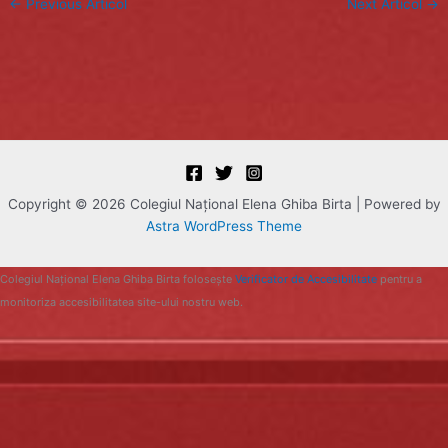
←
Previous Articol
Next Articol
→
Copyright © 2026 Colegiul Naţional Elena Ghiba Birta | Powered by
Astra WordPress Theme
Colegiul Naţional Elena Ghiba Birta folosește
Verificator de Accesibilitate
pentru a
monitoriza accesibilitatea site-ului nostru web.