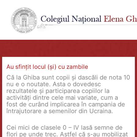
Skip
to
content
Au sfințit locul (și) cu zambile
Că la Ghiba sunt copii și dascăli de nota 10
nu e o noutate. Asta o dovedesc
rezultatele și participarea copiilor la
activități dintre cele mai variate, cum a
fost de curând implicarea în campania de
întrajutorare a semenilor din Ucraina.
Cei mici de clasele 0 – IV lasă semne de
flori pe unde trec. Astfel că s-au mobilizat