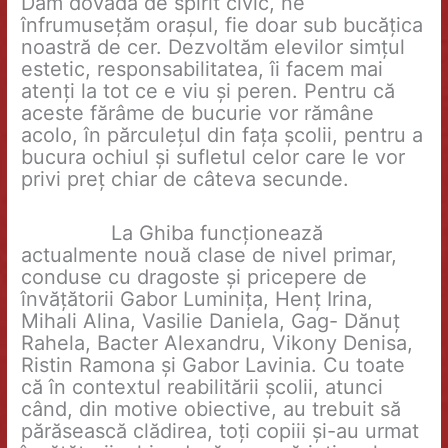
Dăm dovadă de spirit civic, ne
înfrumusețăm orașul, fie doar sub bucățica
noastră de cer. Dezvoltăm elevilor simțul
estetic, responsabilitatea, îi facem mai
atenți la tot ce e viu și peren. Pentru că
aceste fărâme de bucurie vor rămâne
acolo, în părculețul din fața școlii, pentru a
bucura ochiul și sufletul celor care le vor
privi preț chiar de câteva secunde.
La Ghiba funcționează
actualmente nouă clase de nivel primar,
conduse cu dragoste și pricepere de
învățătorii Gabor Luminița, Henț Irina,
Mihali Alina, Vasilie Daniela, Gag- Dănuț
Rahela, Bacter Alexandru, Vikony Denisa,
Ristin Ramona și Gabor Lavinia. Cu toate
că în contextul reabilitării școlii, atunci
când, din motive obiective, au trebuit să
părăsească clădirea, toți copiii și-au urmat