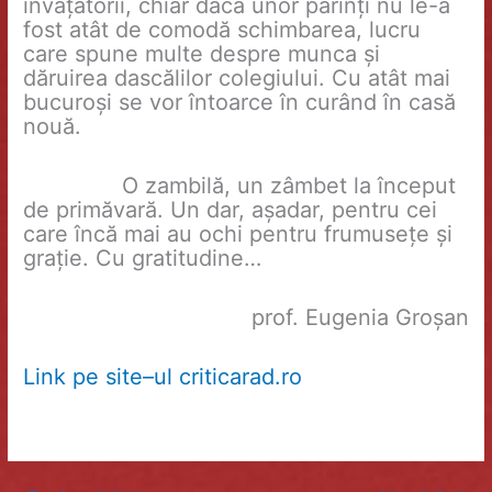
învățătorii, chiar dacă unor părinți nu le-a
fost atât de comodă schimbarea, lucru
care spune multe despre munca și
dăruirea dascălilor colegiului. Cu atât mai
bucuroși se vor întoarce în curând în casă
nouă.
O zambilă, un zâmbet la început
de primăvară. Un dar, așadar, pentru cei
care încă mai au ochi pentru frumusețe și
grație. Cu gratitudine…
prof. Eugenia Groșan
L
i
n
k
p
e
s
i
t
e
–
u
l
c
r
i
t
i
c
a
r
a
d
.
r
o