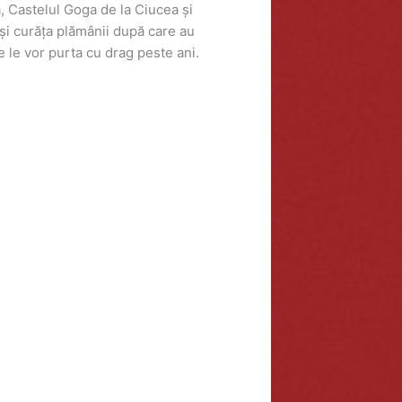
a, Castelul Goga de la Ciucea și
-și curăța plămânii după care au
 le vor purta cu drag peste ani.