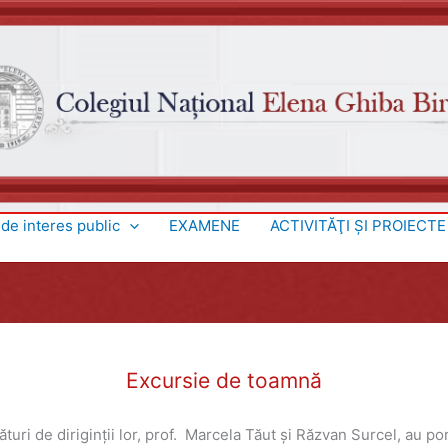
 de interes public
EXAMENE
ACTIVITĂŢI ŞI PROIECTE
Excursie de toamnă
 alături de diriginții lor, prof. Marcela Tăut și Răzvan Surcel, au 