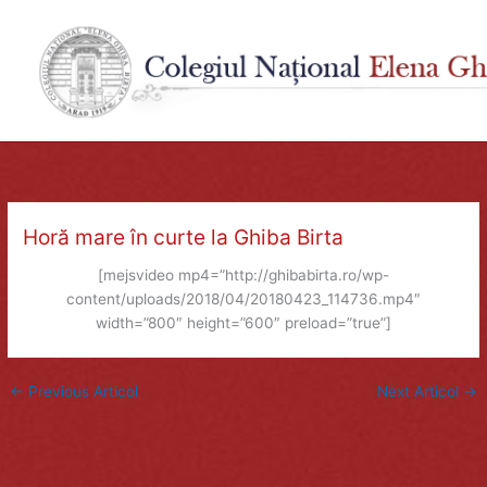
Skip
to
content
Horă mare în curte la Ghiba Birta
[mejsvideo mp4=”http://ghibabirta.ro/wp-
content/uploads/2018/04/20180423_114736.mp4″
width=”800″ height=”600″ preload=”true”]
←
Previous Articol
Next Articol
→